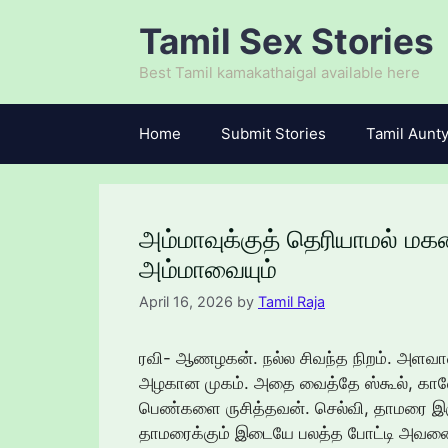
Skip
Tamil Sex Stories
to
content
Best Tamil kamakathaigal available here
Home
Submit Stories
Tamil Aunty
அம்மாவுக்குத் தெரியாமல் மக
அம்மாவையும்
April 16, 2026
by
Tamil Raja
ரவி- ஆணழகன். நல்ல சிவந்த நிறம். அளவ
அழகான முகம். அதை வைத்தே ஸ்கூல், காலேஜ்
பெண்களை ருசித்தவன். செல்வி, தாமரை இரு
தாமரைக்கும் இடையே பலத்த போட்டி அவனை 