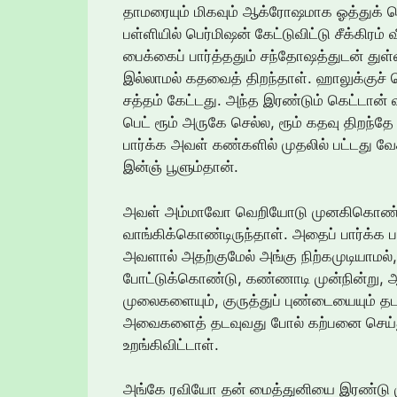
தாமரையும் மிகவும் ஆக்ரோஷமாக ஓத்துக் க
பள்ளியில் பெர்மிஷன் கேட்டுவிட்டு சீக்கிரம்
பைக்கைப் பார்த்ததும் சந்தோஷத்துடன் துள்
இல்லாமல் கதவைத் திறந்தாள். ஹாலுக்குச்
சத்தம் கேட்டது. அந்த இரண்டும் கெட்டான் 
பெட் ரூம் அருகே செல்ல, ரூம் கதவு திறந்
பார்க்க அவள் கண்களில் முதலில் பட்டது வ
இன்ஞ் பூளும்தான்.
அவள் அம்மாவோ வெறியோடு முனகிகொண்டே த
வாங்கிக்கொண்டிருந்தாள். அதைப் பார்க்க 
அவளால் அதற்குமேல் அங்கு நிற்கமுடியாமல
போட்டுக்கொண்டு, கண்ணாடி முன்நின்று,
முலைகளையும், குருத்துப் புண்டையையும்
அவைகளைத் தடவுவது போல் கற்பனை செய்துக
உறங்கிவிட்டாள்.
அங்கே ரவியோ தன் மைத்துனியை இரண்டு ம