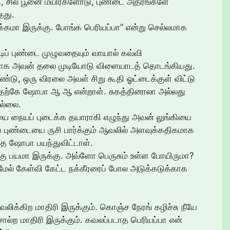
ி, சில பூனை மயிர்களோடு, புண்டை அதரங்களே
தது.
க்கமா இருக்கு. போங்க பெரியப்பா” என்று செல்லமாக
டிப் புண்டை முழுவதையும் வாயால் கவ்வி
ாக அவன் தலை முடியோடு விளையாடத் தொடங்கியது.
ண்டு, ஒரு விரலை அவள் சிறு கூதி ஓட்டைக்குள் விட்டு
னதற்கே ஷோபா ஆ ஆ என்றாள். சுகத்தினாலா அல்லது
ல்லை.
ூதியை நையப் புடைக்க தயாராகி எழுந்து அவன் லுங்கியை
துப் புண்டையை ருசி பார்க்கும் ஆவலில் அளவுக்கதிகமாக
்த ஷோபா பயந்துவிட்டாள்.
கு பயமா இருக்கு. அவ்ளோ பெருசும் உள்ள போயிருமா?
 மேல் கேள்வி கேட்ட நக்கீரரைப் போல அடுக்கடுக்காக
ிக்கிற மாதிரி இருக்கும். கொஞ்ச நேரங் கழிச்சு நீயே
்ற மாதிரி இருக்கும். கவலப்படாத பெரியப்பா என்