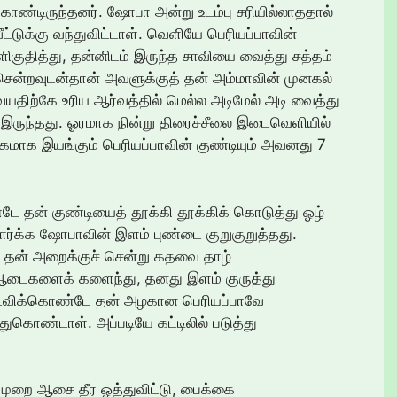
ொண்டிருந்தனர். ஷோபா அன்று உடம்பு சரியில்லாததால்
 வீட்டுக்கு வந்துவிட்டாள். வெளியே பெரியப்பாவின்
ளிகுதித்து, தன்னிடம் இருந்த சாவியை வைத்து சத்தம்
 சென்றவுடன்தான் அவளுக்குத் தன் அம்மாவின் முனகல்
வயதிற்கே உரிய ஆர்வத்தில் மெல்ல அடிமேல் அடி வைத்து
தே இருந்தது. ஓரமாக நின்று திரைச்சீலை இடைவெளியில்
ேகமாக இயங்கும் பெரியப்பாவின் குண்டியும் அவனது 7
ன் குண்டியைத் தூக்கி தூக்கிக் கொடுத்து ஓழ்
பார்க்க ஷோபாவின் இளம் புண்டை குறுகுறுத்தது.
், தன் அறைக்குச் சென்று கதவை தாழ்
 ஆடைகளைக் களைந்து, தனது இளம் குருத்து
 தடவிக்கொண்டே தன் அழகான பெரியப்பாவே
ொண்டாள். அப்படியே கட்டிலில் படுத்து
ுறை ஆசை தீர ஓத்துவிட்டு, பைக்கை