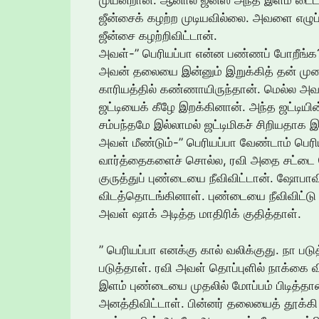
முயன்றான். ஆனால் ஜீன்ஸ் அந்த இளம் டை
ஜீன்சைக் கழற்ற முடியவில்லை. அவளை எழு
ஜீன்சை கழற்றிவிட்டான்.
அவள்-” பெரியப்பா என்ன பண்ணப் போறீங்க
அவன் தலையை இன்னும் இறுக்கித் தன் முல
காரியத்தில் கண்ணாயிருந்தான். மெல்ல அ
ஜட்டியைக் கீழே இறக்கினான். அந்த ஜட்டியி
சம்பந்தமே இல்லாமல் ஜட்டிமிகச் சிறியதாக இ
அவள் மீண்டும்-” பெரியப்பா வேண்டாம் பெரி
வார்த்தைகளைச் சொல்ல, ரவி அதை சட்டை செய
குருத்துப் புண்டையை நீவிவிட்டான். ஷோபா
விடத்தொடங்கினாள். புண்டையை நீவிவிட்டு 
அவள் ஷாக் அடித்த மாதிரிக் குதித்தாள்.
” பெரியப்பா எனக்கு கால் வலிக்குது. நா ப
படுத்தாள். ரவி அவள் தொப்புளில் நாக்கை வி
இளம் புண்டையை முதலில் மோப்பம் பிடித்தான். 
அனத்திவிட்டாள். பின்னர் தலையைத் தூக்கி