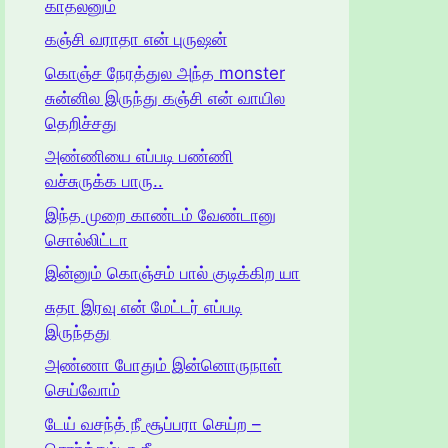
காதலனும்
கஞ்சி வராதா என் புருஷன்
கொஞ்ச நேரத்துல அந்த monster
சுன்னில இருந்து கஞ்சி என் வாயில
தெறிச்சது
அண்ணியை எப்படி பண்ணி
வச்சுருக்க பாரு..
இந்த முறை காண்டம் வேண்டானு
சொல்லிட்டா
இன்னும் கொஞ்சம் பால் குடிக்கிற யா
சுதா இரவு என் மேட்டர் எப்படி
இருந்தது
அண்ணா போதும் இன்னொருநாள்
செய்வோம்
டேய் வசந்த் நீ சூப்பரா செய்ற –