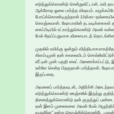
எடுத்துக்கொண்டு சென்றுவிட்டான். ரவி 
ஆக்ரோஷ ஓலை பார்த்த விஷயம். வழக்கம்போல் 
போய்க்கொண்டிருந்தான் (அக்கா-தங்கையின
கொஞ்சுவான். ஷோபாவின் நடவடிக்கைகள் தான்
கைப்பிடியில் உட்காந்துகொண்டு அவன் கன்
மேல் தேய்ப்பதுமாக விளையாடத் தொடங்கின
முதலில் ரவிக்கு ஒன்றும் வித்தியாசமாகத
கிளம்புமுன் தன் சகலையிடம் சொல்லிவிட்டுச
வீட்டின் முன் பகுதி லைட் அணைக்கப்பட்டு,
உள்ளே சென்ற பிறகுதான் பார்த்தான். ஷோப
இருப்பதை.
அவனைப் பார்த்தவுடன், அதிர்ச்சி அடைந்தவ
எடுத்துக்கொண்டு ஊஞ்சலில் இருந்து குதி
நினைத்துக்கொண்டு தன் குருத்துப் புண்ட
தன் இளம் முலைகளை அவன் மேல் அழுத்திக்க
வருவீங்க” என்று கொஞ்சிக்கொண்டே முதன் 