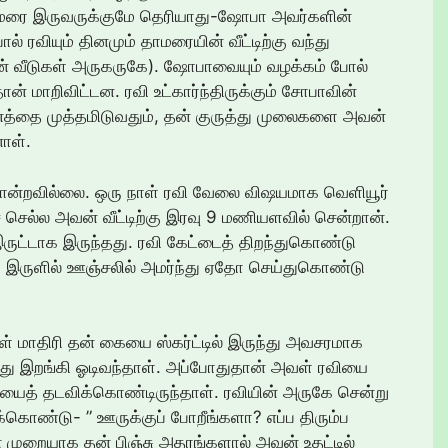
தாமரை இருவருக்குமே தெரியாது-ஷோபா அவர்களின்
ரவியும் தினமும் தாமரையின் வீட்டிற்கு வந்து
் வீடுகள் அருகருகே). ஷோபாவையும் வழக்கம் போல்
 மாறிவிட்டன. ரவி உட்கார்ந்திருக்கும் சோபாவின்
னத்தை முத்தமிடுவதும், தன் குருத்து முலைகளை அவன்
ாள்.
்தோன்றவில்லை. ஒரு நாள் ரவி வேலை விஷயமாக வெளியூர்
் செல்ல அவன் வீட்டிற்கு இரவு 9 மணியளவில் சென்றான்.
 இருட்டாக இருந்தது. ரவி கேட்டைத் திறந்துகொண்டு
ா இருளில் ஊஞ்சலில் அமர்ந்து ஏதோ செய்துகொண்டு
ள் மாதிரி தன் கையை ஸ்கர்ட்டில் இருந்து அவசரமாக
த்து இறங்கி ஓடிவந்தாள். அப்போதுதான் அவள் ரவியை
ையைத் தடவிக்கொண்டிருந்தாள். ரவியின் அருகே சென்று
ொண்டு- ” ஊருக்குப் போறீங்களா? எப்ப திரும்ப
முறையாக தன் பிஞ்சு அதரங்களால் அவன் உதட்டில்