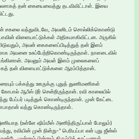
 லேசாகத் தன் கையைவைத்து தடவிவிட்டாள். இவை
ிட்டது.
, அவன் சகலை வந்துவிடவே, அவனிடம் சொல்லிக்கொண்டு
பாவின் விளையாட்டுக்கள் அதிகமாகிவிட்டன. அருகில்
ிடுவதும், அவன் கைகளைப்பிடித்துத் தன் இளம்
ாக அவனை உசுப்பேற்றிகொண்டிருந்தாள். நாளடைவில்
ொடங்கினான். அவனும் அவள் இளம் முலைகளைப்
ாகத் தன் விளையாட்டுக்களை ஆரம்பித்தான்.
ரையும் பக்கத்து ஊருக்கு புதுத் துணிமணிகள்
ோபால் ஆபீஸ் டூர் சென்றிருந்தான். ரவி காலையில்
்து பேப்பர் படித்துக் கொண்டிருந்தான். முன் கேட்டை
 ஷோபாதான் வந்து கொண்டிருந்தாள்.
 அணியாத (உள்ளே ஷிம்மீஸ் அணிந்திருப்பாள் போலும்)
து, ரவியின் முன் நின்று-” பெரியப்பா என் புது ஜீன்ஸ்
ண்டே முன்னும் பின்னும் திரும்பிக் காட்டினாள்.