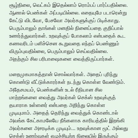
சூழ்நிலை, வெட்கம் இதெல்லாம் ரொம்பப் பார்ப்பதில்லை.
ஆனால் பெண்கள் அப்படியில்லை. எதையுமே படாரென்று
கேட்டு விடவோ, பேசவோ அவர்களுக்குப் பிடிக்காது.
பெரும்பாலும் தாங்கள் மனதில் நினைப்பதை குறிப்பால்
உணர்த்துவார்கள். உறவுக்குப் போகலாம் என்பதைக் கூட
கணவரிடம் பளிச்சென கூறுவதை எந்தப் பெண்ணும்
விரும்புவதில்லை, பெரும்பாலும் செய்வதில்லை.
அதற்கும் சில பரிபாஷைகளை வைத்திருப்பார்கள்.
மறைமுகமாகத்தான் சொல்வார்கள். அதைப் புரிந்து
கொண்டு வீட்டுக்காரர்கள் நடந்து கொள்ள வேண்டும்.
அதேசமயம், பெண்களின் உடல் ரீதியான சில
மாற்றங்களை வைத்து அவர்கள் செக்ஸ் உறவுக்குத்
தயாராக உள்ளனர் என்பதை அறிந்து கொள்ள
முடியுமாம். அதைத் தெரிந்து வைத்துக் கொண்டால்
அவங்க கேட்காமலேயே நீங்களாக காரியத்தில் இறங்கி
அவர்களை அசரடிக்க முடியும்… உறவுக்கான மூட் அல்லது
செக்ஸ் உணர்வுகள் எழுச்சியுற்ற நிலையில் இருக்கும்