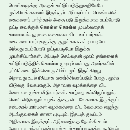
பெண்களுக்கு அதைக் கட்டுப்படுத்துவதிலேயே
முக்கியக் கவனம் இருக்கும். அப்படிப்பட்ட பெண்களின்
கைகளைப் பார்த்தால் அதை படு இறுக்கமாக உடம்போடு
ஒட்டி வைத்துக் கொள்ள கொள்ள முயல்வதைக்
காணலாம். லூசாக கைகளை விட மாட்டார்கள்.
கைகளை மார்புகளுக்கு குறுக்காக கட்டியபடியோ
அல்லது உடம்போடு ஒட்டியபடியோ இருக்க
முயற்சிப்பார்கள். அப்படிச் செய்வதன் மூலம் தங்களைக்
கட்டுப்படுத்திக் கொள்ள முடியும் என்பது அவர்களின்
நம்பிக்கை. இன்னொரு சிம்ப்டமும் இருக்கிறது.
அதாவது உடல் ரீதியாக உணர்ச்சிவசப்படும் போது, மூச்சு
விடுவது வேகமாகும். அதாவது வழக்கத்தை விட
வேகமாக மூச்சு விடுவார்கள். காற்றை உள்ளிழுப்பதும்,
வெளி விடுவதும் வழக்கத்தை விட வேகமாக இருக்கும்
என்பதால் மார்புகள் வழக்கத்தை விட வேகமாக எழுந்து
அடங்குவதைக் காண முடியும். இதயத் துடிப்பும்
அதிகமாக இருக்கும். ஆர்கஸத்தை நோக்கி உடல்
வேகமாக உந்தும் என்பதால் உடல் உறுப்புகளுக்கு கூடுதல்