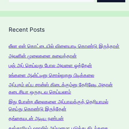
Recent Posts
லீலா என் கொட்டையில் விளையாடி கொண்டு இருந்தாள்
அவளின் முலைகளை சுவைத்தான்
புஷ் அப் செய்வது போல அவளை ஓத்தேன்
உங்களை ஆன்ட்டினு சொல்லுறது பிடிக்கலை
அப்புறம் எப்ப சான்ஸ் கிடைக்கும்னு தேரிலேடி அதான்
கடைசியா ஒருதடவ செய்யலாம்
இது போன்ற லீலைகளை அப்பாவுக்குத் தெரியாமல்
செய்து கொண்டு இருந்தேன்
தங்கையுடன் ஆடிய நண்பன்
கஸ்தூரியும் ஹாலில் அம்மனமா படுத்து கிடந்ததை