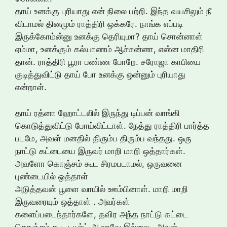
தாய் உனக்கு புரியாது என் நிலை பற்றி. இந்த வயசிலும் நீ
விடாமல் தினமும் ராத்திரி ஒக்கரே. நாங்க எப்படி
இருக்கோம்ன்னு உனக்கு தெரியுமா? தாய் சொன்னாள்
ஏம்மா, உனக்கும் கல்யாணம் ஆச்சுன்னா, என்ன மாதிரி
தான். ராத்திரி பூரா பண்ண போறே. சரோஜா காபியை
குடித்துவிட்டு தாய் போ உனக்கு ஒன்னும் புரியாது
என்றாள்.
தாய் ரத்னா ஹோட்டலில் இருந்து டிப்பன் வாங்கி
கொடுத்துவிட்டு போய்விட்டாள். நேத்து ராத்திரி பார்த்த
படமே, அவள் மனதில் திரும்ப திரும்ப வந்தது. ஒரு
நாட்டு கட்டையை இருவர் மாறி மாறி ஒத்தார்கள்.
அவளோ கொஞ்சம் கூட சிரமபடாமல், ஒருவனை
புண்டையில் ஒத்தாள்
அடுத்தவன் பூளை வாயில் ஊம்பினாள். மாறி மாறி
இருவரையும் ஒத்தாள் . அவர்கள்
களைப்படைந்தார்களே, தவிர அந்த நாட்டு கட்டை
கொஞ்சம் கூட டயர்ட் ஆஹவே இல்லை.. அவள்