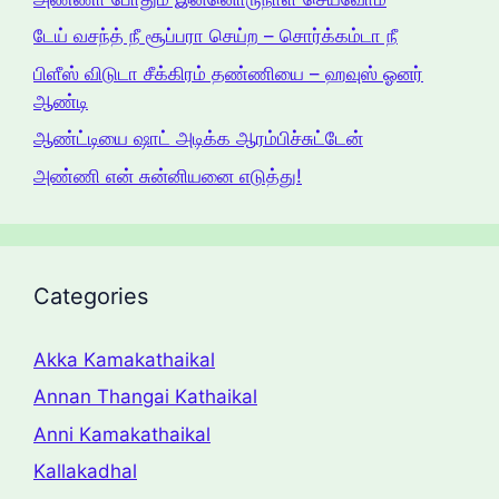
டேய் வசந்த் நீ சூப்பரா செய்ற – சொர்க்கம்டா நீ
பிளீஸ் விடுடா சீக்கிரம் தண்ணியை – ஹவுஸ் ஓனர்
ஆண்டி
ஆண்ட்டியை ஷாட் அடிக்க ஆரம்பிச்சுட்டேன்
அண்ணி என் ‌சுன்னியனை எடுத்து!
Categories
Akka Kamakathaikal
Annan Thangai Kathaikal
Anni Kamakathaikal
Kallakadhal