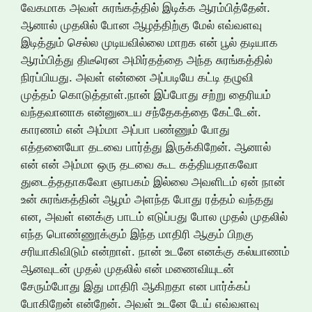
வேகமாக அவள் சுரங்கத்தில் இடிக்க ஆரம்பித்தேன்.
ஆனால் முதலில் போன ஆழத்திற்கு மேல் எவ்வளவு
இடித்தும் செல்ல முடியவில்லை மாறக என் பூல் தடியாக
ஆரம்பித்து திடீரென அமிர்தத்தை அந்த சுரங்கத்தில்
நிரப்பியது. அவள் என்னை அப்படியே கட்டி தழுவி
முத்தம் கொடுத்தாள்.நான் இப்போது சற்று தைரியம்
வந்தவானாக என்னுடைய சந்தேகத்தை கேட்டேன்.
காரணம் என் அம்மா அப்பா பண்ணும் போது
எத்தனையோ தடவை பார்த்து இருக்கிறேன். ஆனால்
என் என் அம்மா ஒரு தடவை கூட கத்தியதாகவோ
துடைத்ததாகவோ ஞாபகம் இல்லை அவளிடம் ஏன் நான்
உன் சுரங்கத்தின் ஆழம் அளந்த போது ரத்தம் வந்தது
என, அவள் எனக்கு பாடம் எடுப்பது போல முதல் முதலில்
எந்த பொண்ணூக்கும் இந்த மாதிரி ஆகும் பிறகு
சரியாகிவிடும் என்றாள். நான் உடனே எனக்கு கல்யாணம்
ஆனவுடன் முதல் முதலில் என் மணைவியுடன்
சேரும்போது இது மாதிரி ஆகிறதா என பார்க்கப்
போகிறேன் என்றேன். அவள் உடனே டேய் எவ்வளவு