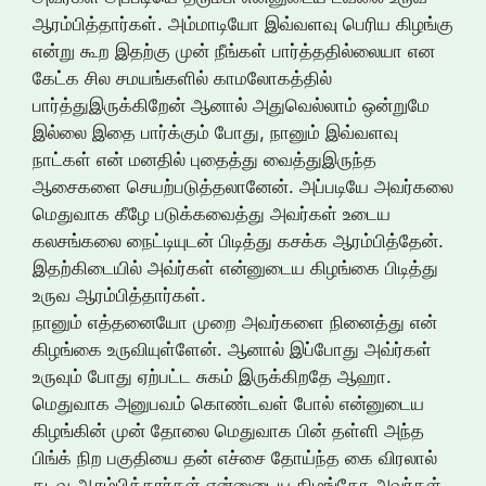
ஆரம்பித்தார்கள். அம்மாடியோ இவ்வளவு பெரிய கிழங்கு
என்று கூற இதற்கு முன் நீங்கள் பார்த்ததில்லையா என
கேட்க சில சமயங்களில் காமலோகத்தில்
பார்த்துஇருக்கிறேன் ஆனால் அதுவெல்லாம் ஒன்றுமே
இல்லை இதை பார்க்கும் போது, நானும் இவ்வளவு
நாட்கள் என் மனதில் புதைத்து வைத்துஇருந்த
ஆசைகளை செயற்படுத்தலானேன். அப்படியே அவர்கலை
மெதுவாக கீழே படுக்கவைத்து அவர்கள் உடைய
கலசங்கலை நைட்டியுடன் பிடித்து கசக்க ஆரம்பித்தேன்.
இதற்கிடையில் அவ்ர்கள் என்னுடைய கிழங்கை பிடித்து
உருவ ஆரம்பித்தார்கள்.
நானும் எத்தனையோ முறை அவர்களை நினைத்து என்
கிழங்கை உருவியுள்ளேன். ஆனால் இப்போது அவ்ர்கள்
உருவும் போது ஏற்பட்ட சுகம் இருக்கிறதே ஆஹா.
மெதுவாக அனுபவம் கொண்டவள் போல் என்னுடைய
கிழங்கின் முன் தோலை மெதுவாக பின் தள்ளி அந்த
பிங்க் நிற பகுதியை தன் எச்சை தோய்ந்த கை விரலால்
தடவ ஆரம்பித்தார்கள்.என்னுடைய கிழங்கோ அவர்கள்