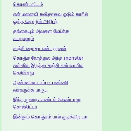
கொண்டாட்டம்
என் மனைவி கவிதாவை ஓடும் காரில்
ஓத்த தொழில் அதிபர்
தங்கையும் அவளை மேய்ந்த
காதலனும்
கஞ்சி வராதா என் புருஷன்
கொஞ்ச நேரத்துல அந்த monster
சுன்னில இருந்து கஞ்சி என் வாயில
தெறிச்சது
அண்ணியை எப்படி பண்ணி
வச்சுருக்க பாரு..
இந்த முறை காண்டம் வேண்டானு
சொல்லிட்டா
இன்னும் கொஞ்சம் பால் குடிக்கிற யா