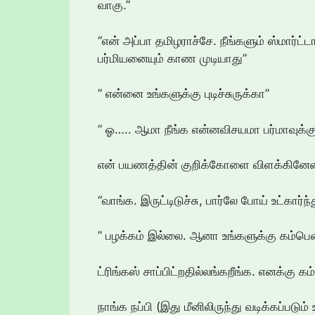
வாகு.”
“என் அப்பா தமிழராச்சே. நீங்களும் ஸ்மார்ட்
பர்மியனையும் காண முடியாது”
” என்னை உங்களுக்கு புடிச்சுருக்கா”
” ஓ….. ஆமா நீங்க என்னவிசயமா பர்மாவுக்கு
என் பயணத்தின் குறிக்கோளை விளக்கினேன
“வாங்க. இருட்டிடுச்சு, பார்லே போய் உட்கார்ந்
” பழக்கம் இல்லை. ஆனா உங்களுக்கு கம்பெ
ட்ரிங்கஸ் சாப்பிட்றதில்லங்கறீங்க. எனக்கு
நாங்க நப்பி (இது மீனிலிருந்து வடிக்கப்படு