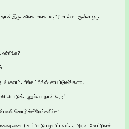
டாதான் இருக்கீங்க. உங்க மாதிரி உடல் வாகுள்ள ஒரு
 வர்ரீங்க?
்.
து பேசலாம். நீங்க ட்ரிங்ஸ் சாப்பிடுவீங்களா,”
ணி கொடுக்கணும்னா நான் ரெடி’
 கம்பெணி கொடுக்கிறேங்கறீங்க”
ம் உணவு வகை) சாப்பிட்டு பழகிட்டவங்க. அதனாலே ட்ரிங்ஸ்