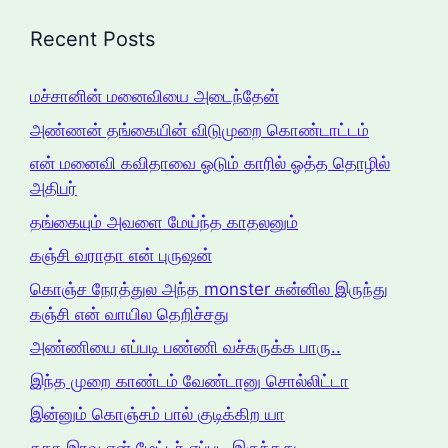
Recent Posts
மச்சானின் மனைவியை அடைந்தேன்
அண்ணன் தங்கையின் விடுமுறை கொண்டாட்டம்
என் மனைவி கவிதாவை ஓடும் காரில் ஓத்த தொழில்
அதிபர்
தங்கையும் அவளை மேய்ந்த காதலனும்
கஞ்சி வராதா என் புருஷன்
கொஞ்ச நேரத்துல அந்த monster சுன்னில இருந்து
கஞ்சி என் வாயில தெறிச்சது
அண்ணியை எப்படி பண்ணி வச்சுருக்க பாரு..
இந்த முறை காண்டம் வேண்டானு சொல்லிட்டா
இன்னும் கொஞ்சம் பால் குடிக்கிற யா
சுதா இரவு என் மேட்டர் எப்படி இருந்தது