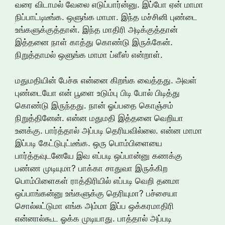
வரை விடாமல் வேலை எடுப்பார்ன்னு. இப்போ ஏன் மாமா
நிப்பாட்டிடீங்க. ஒளுங்க மாமா. இந்த மச்சினி புண்டை
உங்களுக்குத்தான். இந்த மாதிரி அடிக்குத்தான்
இத்தனை நாள் காத்து கொண்டு இருக்கேன்.
நிறுத்தாமல் ஒளுங்க மாமா ப்ளீஸ் என்றாள்.
மதுமதியின் பேச்சு என்னை கிறங்க வைத்தது. அவள்
புண்டையோ என் பூளை உடும்பு பிடி போல் பிடித்து
கொண்டு இருந்தது. நான் ஓப்பதை கொஞ்சம்
நிறுத்தினேன். என்ன மதுமதி இத்தனை வெறியா
உனக்கு. பார்த்தால் அப்படி தெரியவில்லை. என்ன மாமா
இப்படி கேட்டுபுட்டீங்க. ஒரு பொம்பிளையை
பார்த்தவுடனேயே இவ எப்படி ஒப்பான்னு கணக்கு
பண்ண முடியுமா? பாக்கா சாதுவா இருக்கிற
பொம்பிளைகள் ராத்திரியில் எப்படி வெறி தனமா
ஒப்பாங்கன்னு உங்களுக்கு தெரியுமா? பச்சையா
சொல்லட்டுமா எங்க அம்மா இப்ப ஒக்கரமாதிரி
என்னால்கூட ஓக்க முடியாது. பாத்தால் அப்படி