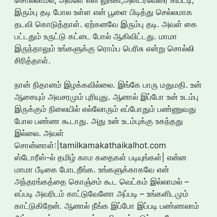
இரும்பு தடி போல உள்ள என் பூளை பிடித்து செல்லமாக
தடவி கொடுத்தாள். ஏற்கனவே இரும்பு தடி. அவள் கை
பட்டதும் உருட்டு கட்டை போல் ஆகிவிட்டது. மாமா
இருந்தாலும் உங்களுக்கு ரொம்ப பெரிசு என்று சொல்லி
சிரித்தாள்.
நான் நிதானம் இழக்கவில்லை. இங்கே பாரு மதுமதி. உன்
ஆசையும் அவசரமும் புரியுது. ஆனால் இப்போ உன் உடம்பு
இருக்கும் நிலையில் எல்லோரும் எப்போதும் பண்ணுவது
போல பண்ண கூடாது. அது உன் உடம்புக்கு உகந்தது
இல்லை. அவள்
சொன்னாள்:|tamilkamakathaikalhot.com
ஸ்டோரீஸ்-ல் தமிழ் காம கதைகள் படியுங்கள்| என்ன
மாமா பீடிகை போடறீங்க. உங்களுக்காகவே என்
அந்தரங்கத்தை கொஞ்சம் கூட வெட்கம் இல்லாமல் –
எப்படி அவரிடம் காட்டுவேனோ அப்படி – உங்களிடமும்
காட்டுகிறேன். ஆனால் நீங்க இப்போ இப்படி பண்ணலாம்