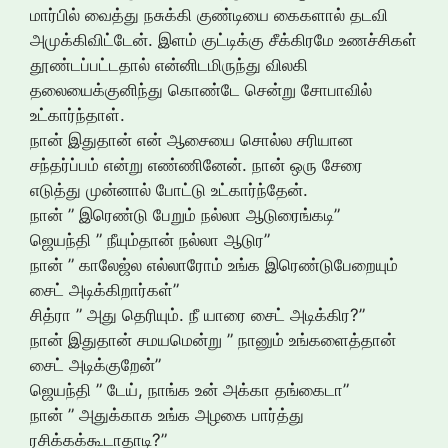
மார்பில் வைத்து நசுக்கி குண்டியை கைகளால் தடவி
அமுக்கிவிட்டேன். இளம் குட்டிக்கு சீக்கிரமே உணச்சிகள்
தூண்டப்பட்டதால் என்னிடமிருந்து விலகி
தலையைக்குனிந்து கொண்டே சென்று சோபாவில்
உட்கார்ந்தாள்.
நான் இதுதான் என் ஆசையை சொல்ல சரியான
சந்தர்ப்பம் என்று எண்ணினேன். நான் ஒரு சேரை
எடுத்து முன்னால் போட்டு உட்கார்ந்தேன்.
நான் ” இரெண்டு பேறும் நல்லா ஆடுரைங்கடி”
ஜெயந்தி ” நீயும்தான் நல்லா ஆடுர”
நான் ” காலேஜ்ல எல்லாரோம் உங்க இரெண்டுபேறையும்
சைட் அடிக்கிறார்கள்”
சித்ரா ” அது தெரியும். நீ யாரை சைட் அடிக்கிர?”
நான் இதுதான் சமயமென்று ” நானும் உங்களைத்தான்
சைட் அடிக்குறேன்”
ஜெயந்தி ” டேய், நாங்க உன் அக்கா தங்கைடா”
நான் ” அதுக்காக உங்க அழகை பார்த்து
ரசிக்கக்கூடாதாடி?”