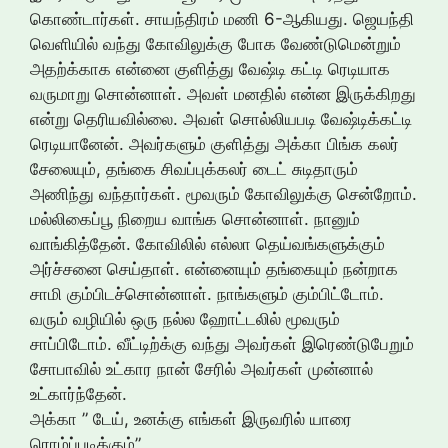
கொண்டார்கள். சாயந்திரம் மணி 6-ஆகியது. ஜெயந்தி
வெளியில் வந்து கோவிலுக்கு போக வேண்டுமென்றும்
அதற்க்காக என்னை குளித்து வேஷ்டி கட்டி ரெடியாக
வருமாறு சொன்னாள். அவள் மனதில் என்ன இருக்கிறது
என்று தெரியவில்லை. அவள் சொல்லியபடி வேஷ்டிக்கட்டி
ரெடியானேன். அவர்களும் குளித்து அக்கா பிங்க கலர்
சேலையும், தங்கை சிவப்புக்கலர் டைட் சுடிதாரும்
அணிந்து வந்தார்கள். மூவரும் கோவிலுக்கு சென்றோம்.
மல்லிகைப்பூ நிறைய வாங்க சொன்னாள். நானும்
வாங்கித்தேன். கோவிலில் எல்லா தெய்வங்களுக்கும்
அர்ச்சனை செய்தாள். என்னையும் தங்கையும் நன்றாக
சாமி கும்பிடச்சொன்னாள். நாங்களும் கும்பிட்டோம்.
வரும் வழியில் ஒரு நல்ல ஹோட்டலில் மூவரும்
சாப்பிடோம். வீட்டிற்க்கு வந்து அவர்கள் இரெண்டுபேறும்
சோபாவில் உட்கார நான் சேரில் அவர்கள் முன்னால்
உட்கார்ந்தேன்.
அக்கா ” டேய், உனக்கு எங்கள் இருவரில் யாரை
ரொம்ப்புடிக்கும்”