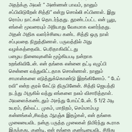
அதற்க்கு அவள் ” அண்ணன் பாவம், நானும்
சப்பிவிடுறேன் சித்தி” என்று சொல்லி சப்பினாள். இது
ரொம்ப நாட்கள் தொடர்ந்தது. தூண்டப்பட்ட என் பூலு,
எங்கள் மூவரையும் அறியாது வேகமாக வளர்ந்தது.
அதன் அதிக வளர்ச்சியை கண்ட சித்தி ஒரு நாள்
சப்புவதை நிறுத்தினாள். பருவத்தில் அது
வழக்கத்தைவிட பெரிதாகிவிட்டது
பழைய நினைவுகளில் மூழ்கியபடி நன்றாக
உறங்கிவிடேன். என் தங்கை என்னை தட்டி எழுப்பி
சென்னை வந்துவிட்டதாக சொன்னாள். நானும்
சாமான்களை எடுத்துக்கொண்டு இறங்கினோம். ” டேய்
ரவி” என்ற குரல் கேட்டு திருபினேன். சித்தி ஜெயந்தி
நடந்து அருகில் வந்து எங்களை நலம் விசாரித்தாள்.
அவளைக்கண்டதும் அசந்து போய்ட்டேன். 5 1/2 அடி
உயரம், நீள்வட்ட முகம், மாநிறம், செம்மாம்பழ
கன்னங்கள்,சிவந்த ஆரஞ்சு இதழ்கள், என் தங்கை
முலையைவிட நன்கு பருத்த முலைகள் நிமிர்ந்து கூராக
இருந்தது, குண்டி, என் தங்கை குண்டியைவிட சிறிது