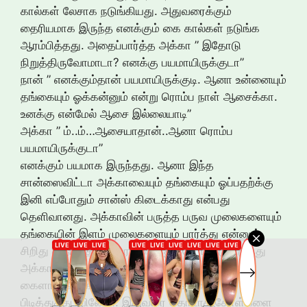
கால்கள் லேசாக நடுங்கியது. அதுவரைக்கும்
தைரியமாக இருந்த எனக்கும் கை கால்கள் நடுங்க
ஆரம்பித்தது. அதைப்பார்த்த அக்கா ” இதோடு
நிறுத்திருவோமாடா? எனக்கு பயமாயிருக்குடா”
நான் ” எனக்கும்தான் பயமாயிருக்குடி. ஆனா உன்னையும்
தங்கையும் ஓக்கன்னும் என்று ரொம்ப நாள் ஆசைக்கா.
உனக்கு என்மேல் ஆசை இல்லையாடி”
அக்கா ” ம்..ம்…ஆசையாதான்..ஆனா ரொம்ப
பயமாயிருக்குடா”
எனக்கும் பயமாக இருந்தது. ஆனா இந்த
சான்ஸைவிட்டா அக்காவையும் தங்கையும் ஓப்பதற்க்கு
இனி எப்போதும் சான்ஸ் கிடைக்காது என்பது
தெளிவானது. அக்காவின் பருத்த பருவ முலைகளையும்
தங்கையின் இளம் முலைகளையும் பார்த்து என்னுள்
சிறிது தைரியத்தை வரவழைத்துக்கொண்டு எழுந்து
அக்காவின் முன்னால் நின்றேன். எனது நடுங்கும்
கைளால் அக்காவின் நடுங்கும் கைகளை
பிடித்துத்தடவினேன். இதுவரை தொடாத தோள்களை