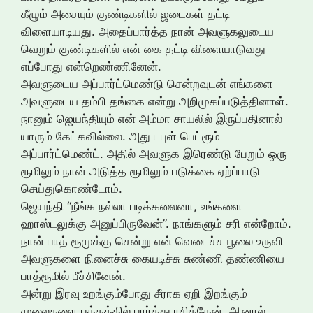
கீழும் அசையும் குண்டிகளில் ஜடைகள் தட்டி
விளையாடியது. அதைப்பார்த்த நான் அவளுகலுடைய
வெறும் குண்டிகளில் என் கை தட்டி விளையாடுவது
எப்போது என்றெண்ணினேன்.
அவளுடைய அப்பார்ட்மெண்டு சென்றவுடன் எங்களை
அவளுடைய தம்பி தங்கை என்று அறிமுகப்படுத்தினாள்.
நானும் ஜெயந்தியும் என் அம்மா சாயலில் இருப்பதினால்
யாரும் கேட்கவில்லை. அது டபுள் பெட்ரூம்
அப்பார்ட்மெண்ட். அதில் அவளுக இரெண்டு பேறும் ஒரு
ரூமிலும் நான் அடுத்த ரூமிலும் படுக்கை ஏற்ப்பாடு
செய்துகொண்டோம்.
ஜெயந்தி “நீங்க நல்லா படிக்கலைனா, உங்களை
ஹாஸ்டலுக்கு அனுப்பிருவேன்”. நாங்களும் சரி என்றோம்.
நான் பாத் ரூமுக்கு சென்று என் வெடைச்ச பூலை உருவி
அவளுகளை நினைச்சு கையடிச்சு சுண்ணி தண்ணியை
பாத்ரூமில் பீச்சினேன்.
அன்று இரவு உறங்கும்போது சீராக ஏறி இறங்கும்
முலைகளை பக்கத்தில் பார்த்து ரசித்தேன். ஆனால்