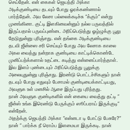
செய்தேன். என் கைகள் ஜெயந்தி அக்கா
அடிக்குண்டியை தடவும் போது ஓரக்கண்ணால்
பார்த்தேன். அவ லேசா பல்லைக்கடிச்சு “க்கும்” என்று
முனங்கினா. குட்டி இளகினவன்னும் நல்ல பருவத்தில்
இருப்பதால் பருவப்புண்டை அரிப்பெடுத்து ஓழ்ழுக்கு பூலு
தேடுதுன்னு புரிஞ்சது. என் தங்கை அடிக்குண்டியை
தடவி ஜீன்ஸை சரி செய்யும் போது அவ லேசாக காலை
அகல வைத்து நன்றாக குண்டியை காட்டிக்கொண்டே
முனிப்பற்க்களால் உதட்டை கடித்து என்னைப்பார்த்தாள்.
இவ இளம் புண்டையும் அரிப்பெடுத்து பூலுக்கு
அலையுதுன்னு புரிஞ்சது. இரண்டு பொட்டச்சிகளும் நான்
தடவும் போது எதுவும் பேசாமல் குண்டியைக்காட்டியது,
அவளுக உள் மனசில் ஆசை இருப்பது புரிந்தது.
நான் அவளுக குண்டிகளில் என் கையை வைத்து தட்டி ”
ஜீன்ஸ் உங்க இரெண்டு பேருக்கும் ஸூப்பராய் இருக்குடி”
என்றேன்.
அதற்க்கு ஜெயந்தி அக்கா “என்னடா டி போட்டு பேசுரே?”
நான் ” பார்க்க நீ ரொம்ப இளமையா இருக்கடி. நான்