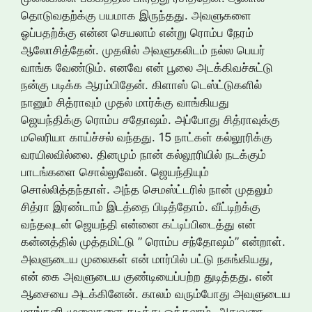
தொடுவதற்க்கு பயமாக இருந்தது. அவளுகளை
ஓப்பதற்க்கு என்ன செயலாம் என்று ரொம்ப நேரம்
ஆலோசித்தேன். முதலில் அவளுகலிடம் நல்ல பெயர்
வாங்க வேண்டும். எனவே என் பூலை அடக்கிவச்சுட்டு
நன்கு படிக்க ஆரம்பிதேன். கிளாஸ் டெஸ்ட்டுகளில்
நானும் சித்ராவும் முதல் மார்க்கு வாங்கியது
ஜெயந்திக்கு ரொம்ப சதோஷம். அப்போது சித்ராவுக்கு
மலெரியா காய்ச்சல் வந்தது. 15 நாட்கள் கல்லூரிக்கு
வரயிலவில்லை. தினமும் நான் கல்லூரியில் நடக்கும்
பாடங்களை சொல்லுவேன். ஜெயந்தியும்
சொல்லித்தந்தாள். அந்த செமஸ்ட்டரில் நான் முதலும்
சித்ரா இரண்டாம் இடத்தை பிடித்தோம். வீட்டிற்க்கு
வந்தவுடன் ஜெயந்தி என்னை கட்டிப்பிடைத்து என்
கன்னத்தில் முத்தமிட்டு ” ரொம்ப சந்தோஷம்” என்றாள்.
அவளுடைய முலைகள் என் மார்பில் பட்டு நசுங்கியது,
என் கை அவளுடைய குண்டியைப்பற்ற துடித்தது. என்
ஆசையை அடக்கினேன். காலம் வரும்போது அவளுடைய
மாங்கனி முலைகளை கடித்து ஓக்கலாம், அதுவரை